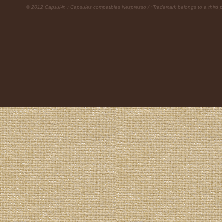
© 2012 Capsul-in : Capsules compatibles Nespresso / *Trademark belongs to a third p