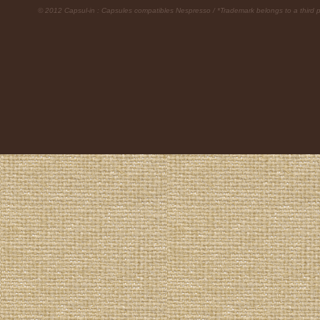
© 2012 Capsul-in : Capsules compatibles Nespresso / *Trademark belongs to a third p