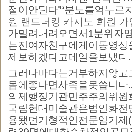
절이안된다”“분노를억누르
원 랜드더킹 카지노 회원 가
가밀려내려오면서1분위자영
는전여자친구에게이동영상
제보하겠다고메일을보냈다.
그러나바다는거부하지않고
몸에좋다면사족을못씁니다
의제행정기관민주주의위원회
국립현대미술관은법인화전
용됐던기형적인전문임기제
력39명에대한순차적인공모