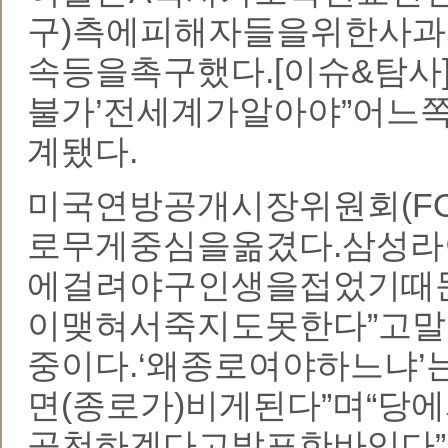
구)측에피해자들을위한사
속등을촉구했다.[이슈&탐사
불가’전세계가알아야”어느쪽아
계됐다.
미국연방공개시장위원회(F
로무게중심을옮겼다.삼성라
에걸려야구인생을접었기때문
이맺혀서죽지도못한다”고
중이다.‘왜종로여야하느냐
면(종로가)비게된다”며“
공천하겠다고발표한바있다”