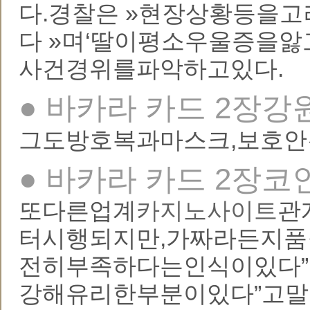
다.경찰은 »현장상황등을
다 »며‘딸이평소우울증을
사건경위를파악하고있다.
● 바카라 카드 2장강
그도방호복과마스크,보호안
● 바카라 카드 2장코
또다른업계
카지노사이트
관
터시행되지만,가짜라든지
전히부족하다는인식이있다
강해유리한부분이있다”고