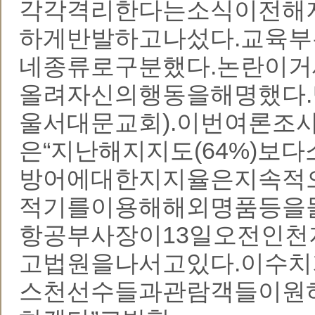
각각격리한다는소식이전해
하게반발하고나섰다.교육
네종류로구분했다.논란이
올려자신의행동을해명했다.
울서대문교회).이번여론조
은“지난해지지도(64%)보
방어에대한지지율은지속적
적기를이용해해외명품등을
항공부사장이13일오전인
고법원을나서고있다.이수치
스천선수들과관람객들이원