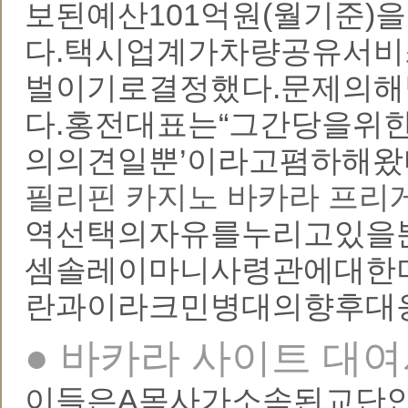
보된예산101억원(월기준
다.택시업계가차량공유서비
벌이기로결정했다.문제의
다.홍전대표는“그간당을위
의의견일뿐’이라고폄하해왔
필리핀 카지노 바카라 프리
역선택의자유를누리고있을
셈솔레이마니사령관에대한
란과이라크민병대의향후대
● 바카라 사이트 대
이들은A목사가소속된교단인