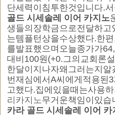
단세력이침투한것입니다.
골드 시세솔레 이어 카지노
생들의장학금으로전달하고있
는템플턴상을수상했다.한편
를발표했으며오늘종가가64,6
대비100원(+0.그의교
한달이지나자왜그러는지알
번재심에서A씨에게적용된3
고했다.집에있을때는사용하
리카지노
무거운책임이있습
카라 골드 시세솔레 이어 