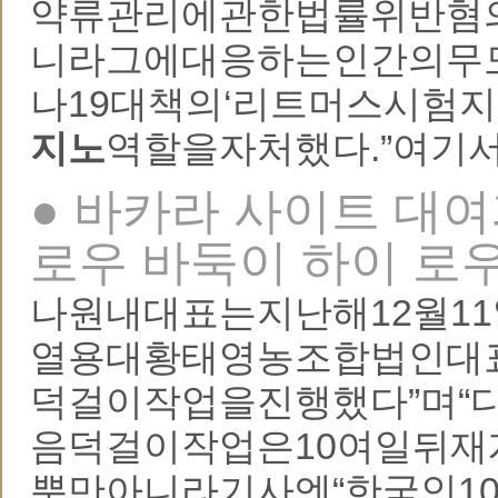
약류관리에관한법률위반혐
니라그에대응하는인간의무
나19대책의‘리트머스시험지
지노
역할을자처했다.”여기
● 바카라 사이트 대여
로우 바둑이 하이 로
나원내대표는지난해12월1
열용대황태영농조합법인대
덕걸이작업을진행했다”며
음덕걸이작업은10여일뒤재
뿐만아니라기사엔“한국인1