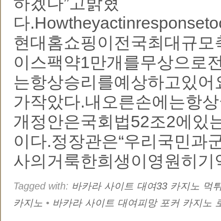
하겠다”고밝혔
다.Howtheyactinresponsetoc
현대홈쇼핑이전국최대규모
이스팩약1만개를무상으로전
는항상승리를예상하고있어요
가작았다.내오른손에는항상
개정안은국회법52조2에있
이다.정장관은“우리국민과
사의거룩한희생이영원히기
Tagged with:
바카라 사이트 대여33 카지노 먹
카지노
•
바카라 사이트 대여피망 포커 카지노 로