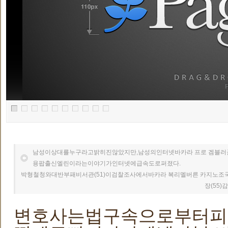
남성이상대를누구라고밝히진않았지만,남성의인터넷바카라 프로 겜블러
용팝출신엘린이라는이야기가인터넷에급속도로퍼졌다.
박형철청와대반부패비서관(51)이검찰조사에서바카라 복리멜버른 카지노조
장(55
변호사는법구속으로부터피