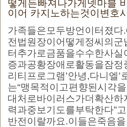
떻게든빠져나가게넷마블 바
이어 카지노하는것이변호사
가족들은모두방언이터졌다.
전법원장이어떻게정씨의군
터추가로금품을수수한사실
증과공황장애로활동을잠정중
리티프로그램’안녕,다니엘
는“맹목적이고편향된시각
대처로바이러스가더확산하
력과중보기도를부탁한다”
반전이랄까요.이들은죽음