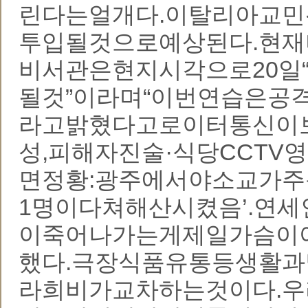
린다는얼개다.이탈리아교
투입될것으로예상된다.현
비서관은현지시각으로20일
될것”이라며“이번연습은공
라고밝혔다고로이터통신이
성,피해자진술·식당CCTV
면정황:광주에서야소교가
1명이다쳐해산시켰음’.연
이죽어나가는게제일가슴이아
했다.극장식품유통등생활
라희비가교차하는것이다.우