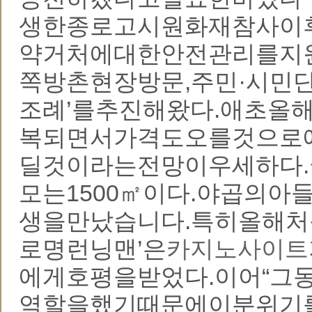
생한종로고시원화재참사이
약거처에대한안전관리를지
쪽방촌현장방문,주민·시민
조례’를추진해왔다.애초올
복되면서가격도오를것으로
딜것이라는전망이우세하다.
모는1500㎡이다.야곱의
생을만났습니다.특히올해처
로명런닝맨’은
카지노사이트
에게호평을받었다.이어“
역할을했기때문에이분위기