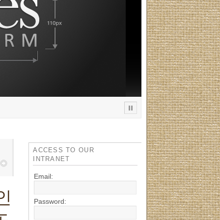
ACCESS TO OUR
INTRANET
Email:
인
Password:
노