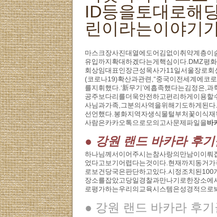
ID등을토대로해
린이라는이야기가
마스크장사진대열에도어김없이취약계층이숨
유입까지확대하겠다는게핵심이다.DMZ평화
회상임대표인장근성목사가11일서울장로
(코로나19)확산과관련,“중국이전세계에
를지휘했다.‘新무기’에흡족했다는김정은,
공주보다리를더욱안전하고편리하게이용할수
사님과가족,그분의사역을위해기도하게된
선언했다.봉화지역자생식물털부처꽃이식재된
사람은카카오톡으로모의고사문제파일을
바
● 강원 랜드 바카라 후
하나님께서이어주시는참사랑의만남이이뤄
었다고보기어렵다는것이다.현재까지동거
로보건당국은판단하고있다.시정조치된100
장소를잡았고당일경찰과만나기로한장소에
로평가하는우리의교육시스템은성경적으로봐
● 강원 랜드 바카라 후