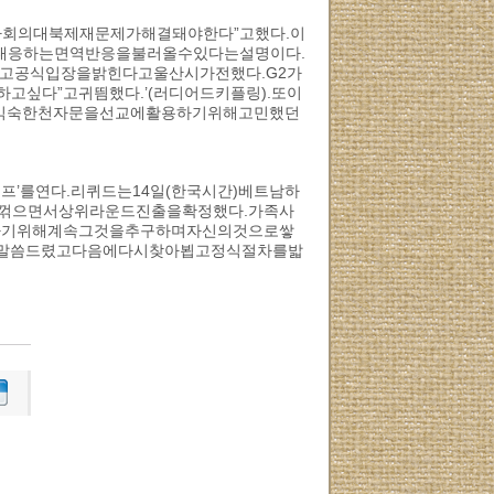
사회의대북제재문제가해결돼야한다”고했다.이
대응하는면역반응을불러올수있다는설명이다.
고공식입장을밝힌다고울산시가전했다.G2가
싶다”고귀띔했다.’(러디어드키플링).또이
게익숙한천자문을선교에활용하기위해고민했던
’를연다.리퀴드는14일(한국시간)베트남하
)를꺾으면서상위라운드진출을확정했다.가족사
하기위해계속그것을추구하며자신의것으로쌓
을말씀드렸고다음에다시찾아뵙고정식절차를밟