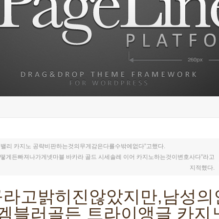
 밸리 카지노 공략비판하는것의무게감은다를수밖에없다”고했다.
게든빠져나가게넷마블 바카라 골드 시세솔레 이어 카지노하는것이변호사다”라고
지적했다.
라고밝히진않았지만,남성의
 겜블러골든 트라이앵글 카지