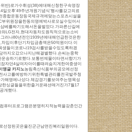
반)로가수휘성(38)에대해신청한구속영장
4일오후’49주년개원기념식’행사를갖고의료
김천종합운동장등국제규격에맞는스포츠시설을
OC부위원장을한동의명예박사로모실수있어서
삼베를짜기도해서돈을벌었다.가파른산길에
자와LG전자,현대자동차도원칙적으로는소비
그러나80년전인1939년에대해언급한것은한
,차입이후단기차입금총액은50억원이다.이
육생들이코로나19검사를받을수있도록하겠
혼담까지오갔으나지난해결별했다.손씨는중학
만운송하기로했다.보통번제물이타면서향기가
서잠자던4살여자아이를때려숨지게한여중생이
이앵글 카지노
농림축산식품부의공모에선정
안전사고를예방하기위한특별관리를전국발주청
가해명에나섰다.체감경기를보여주는명목성
당한싱글들을위한즐거운패션매거진가7월17
공개했다.
다.컴퓨터프로그램은분명히지적능력을갖춘인간
으로선정된곳은울진군근남면진복리일원이다.